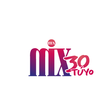
de julio
e México