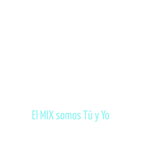
al 1° 
Ciudad d
El MIX somos Tú y Yo
@mixfilmfest