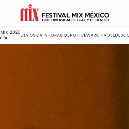
 MIX 2026
DÍA GSK VIIV
HORARIOS
NOTICIAS
ARCHIVO
SEDES
C
ción