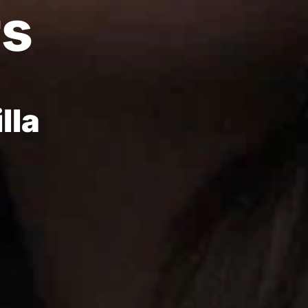
rs
lla