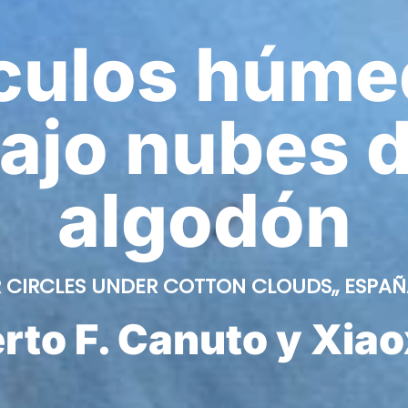
culos húm
ajo nubes 
algodón
 CIRCLES UNDER COTTON CLOUDS,, ESPAÑA
rto F. Canuto y Xiao