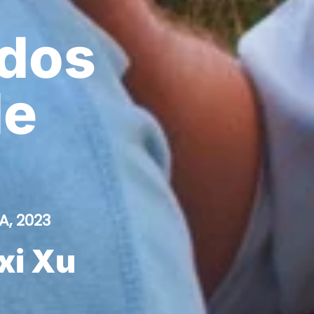
edos
de
, 2023
xi Xu