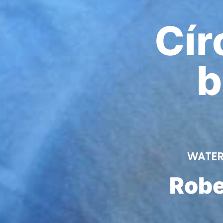
Cír
b
WATER
Robe