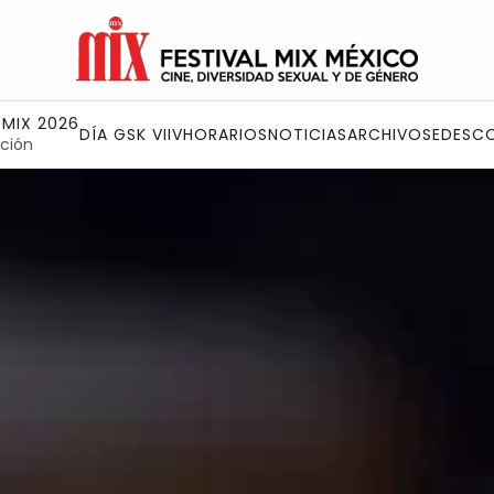
 MIX 2026
DÍA GSK VIIV
HORARIOS
NOTICIAS
ARCHIVO
SEDES
C
ción